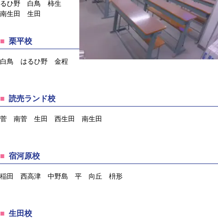
るひ野 白鳥 柿生
南生田 生田
栗平校
白鳥 はるひ野 金程
読売ランド校
菅 南菅 生田 西生田 南生田
宿河原校
稲田 西高津 中野島 平 向丘 枡形
生田校