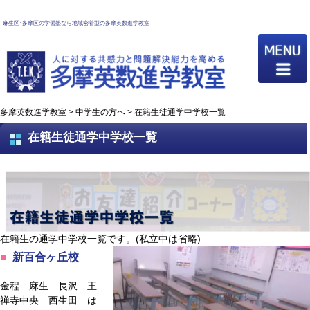
麻生区･多摩区の学習塾なら地域密着型の多摩英数進学教室
多摩英数進学教室
>
中学生の方へ
>
在籍生徒通学中学校一覧
在籍生徒通学中学校一覧
在籍生の通学中学校一覧です。(私立中は省略)
新百合ヶ丘校
金程 麻生 長沢 王
禅寺中央 西生田 は