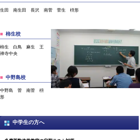
生田 南生田 長沢 南菅 菅生 枡形
柿生校
柿生 白鳥 麻生 王
禅寺中央
中野島校
中野島 菅 南菅 枡
形
中学生の方へ