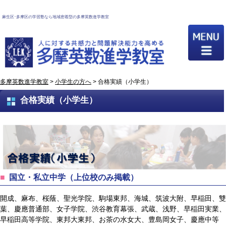
麻生区･多摩区の学習塾なら地域密着型の多摩英数進学教室
多摩英数進学教室
>
小学生の方へ
>
合格実績（小学生）
合格実績（小学生）
国立・私立中学（上位校のみ掲載）
開成、麻布、桜蔭、聖光学院、駒場東邦、海城、筑波大附、早稲田、雙
葉、慶應普通部、女子学院、渋谷教育幕張、武蔵、浅野、早稲田実業、
早稲田高等学院、東邦大東邦、お茶の水女大、豊島岡女子、慶應中等