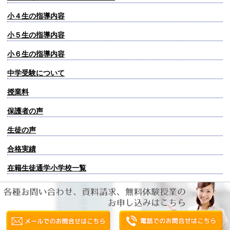
小４生の指導内容
小５生の指導内容
小６生の指導内容
中学受験について
授業料
保護者の声
生徒の声
合格実績
在籍生徒通学小学校一覧