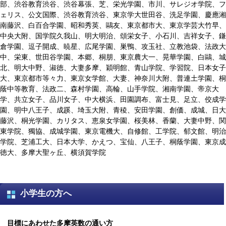
部、渋谷教育渋谷、渋谷幕張、芝、栄光学園、市川、サレジオ学院、フ
ェリス、公文国際、渋谷教育渋谷、東京学大世田谷、洗足学園、慶應湘
南藤沢、白百合学園、昭和秀英、鷗友、東京都市大、東京学芸大竹早、
中央大附、国学院久我山、明大明治、頌栄女子、小石川、吉祥女子、鎌
倉学園、逗子開成、暁星、広尾学園、巣鴨、攻玉社、立教池袋、法政大
中、栄東、世田谷学園、本郷、桐朋、東京農大一、晃華学園、白鷗、城
北、明大中野、淑徳、大妻多摩、穎明館、青山学院、学習院、日本女子
大、東京都市等々力、東京女学館、大妻、神奈川大附、普連土学園、桐
蔭中等教育、法政二、森村学園、高輪、山手学院、湘南学園、帝京大
学、共立女子、品川女子、中大横浜、田園調布、富士見、足立、佼成学
園、明中八王子、成蹊、埼玉大附、青稜、安田学園、創価、成城、日大
藤沢、桐光学園、カリタス、恵泉女学園、桜美林、香蘭、大妻中野、関
東学院、獨協、成城学園、東京電機大、自修館、工学院、郁文館、明治
学院、芝浦工大、日本大学、かえつ、宝仙、八王子、桐蔭学園、東京成
徳大、多摩大聖ヶ丘、横須賀学院
小学生の方へ
目標にあわせた多摩英数の通い方