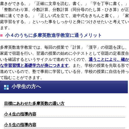
書きができる。」「正確に文章を読む。書く。」「字を丁寧に書く。」
「整数のわり算、小数計算、分数計算（同分母のたし算・ひき算）が正
確に速くできる。」「正しい式を立て、途中式をきちんと書く。」「家
庭学習をする。」といった事をしっかりと身につけさせたいと考えてい
ます。
小４のうちに多摩英数進学教室に通うメリット
多摩英数進学教室では、毎回の授業で「計算」「漢字」の宿題を課し、
家庭で宿題を行い、翌週の授業の始めに小テストとして宿題の定着度合
いを確認するというサイクルで進めていくので、
通うことにより、確か
な学習習慣と基礎学力が身につきます
。また、学校の授業を先取る形で
進めているので、塾で事前に学習している分、学校の授業に自信を持っ
て臨むことができます。
小学生の方へ
目標にあわせた多摩英数の通い方
小４生の指導内容
小５生の指導内容