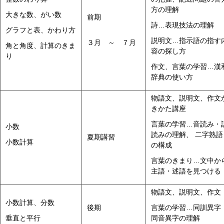
方の理解
大きな数、がい数
前期
詩…表現技法の理解
グラフと表、かわり方
説明文…指示語の指す
３月 ～ ７月
角と角度、計算のきま
容の探し方
り
作文、言葉の学習…漢
辞典の使い方
物語文、説明文、作文
きかた講座
言葉の学習…音読み・
小数
読みの理解、 二字熟語
夏期講習
小数計算
の構成
言葉のきまり…文中か
主語・述語を見つける
物語文、説明文、作文
小数計算、分数
後期
言葉の学習…同訓異字
垂直と平行
同音異字の理解