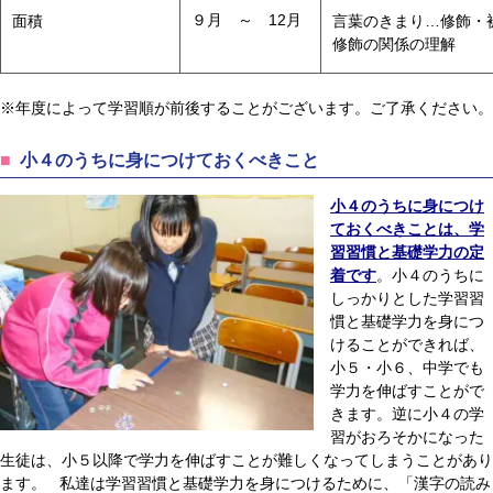
９月 ～ 12月
面積
言葉のきまり…修飾・
修飾の関係の理解
※年度によって学習順が前後することがございます。ご了承ください。
小４のうちに身につけておくべきこと
小４のうちに身につけ
ておくべきことは、学
習習慣と基礎学力の定
着です
。小４のうちに
しっかりとした学習習
慣と基礎学力を身につ
けることができれば、
小５・小６、中学でも
学力を伸ばすことがで
きます。逆に小４の学
習がおろそかになった
生徒は、小５以降で学力を伸ばすことが難しくなってしまうことがあり
ます。 私達は学習習慣と基礎学力を身につけるために、「漢字の読み