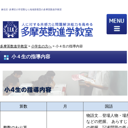
麻生区･多摩区の学習塾なら地域密着型の多摩英数進学教室
多摩英数進学教室
>
小学生の方へ
>
小４生の指導内容
小４生の指導内容
算数
月
国語
物語文…登場人物・場
などの把握、 あらすじ
整数のわり算
の把握、記述問題の答