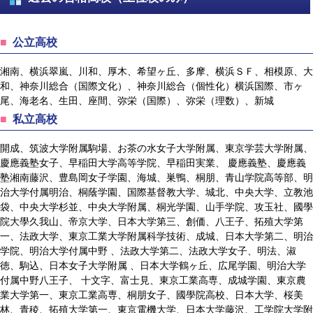
公立高校
湘南、横浜翠嵐、川和、厚木、希望ヶ丘、多摩、横浜ＳＦ、相模原、大
和、神奈川総合（国際文化）、神奈川総合（個性化）横浜国際、市ヶ
尾、海老名、生田、座間、弥栄（国際）、弥栄（理数）、新城
私立高校
開成、筑波大学附属駒場、お茶の水女子大学附属、東京学芸大学附属、
慶應義塾女子、早稲田大学高等学院、早稲田実業、 慶應義塾、慶應義
塾湘南藤沢、豊島岡女子学園、海城、巣鴨、桐朋、青山学院高等部、明
治大学付属明治、桐蔭学園、国際基督教大学、城北、中央大学、立教池
袋、中央大学杉並、中央大学附属、桐光学園、山手学院、攻玉社、國學
院大學久我山、帝京大学、日本大学第三、創価、八王子、拓殖大学第
一、法政大学、東京工業大学附属科学技術、成城、日本大学第二、明治
学院、明治大学付属中野 、法政大学第二、法政大学女子、明法、淑
徳、駒込、日本女子大学附属 、日本大学鶴ヶ丘、広尾学園、明治大学
付属中野八王子、 十文字、富士見、東京工業高専、成城学園、東京農
業大学第一、東京工業高専、桐朋女子、國學院高校、日本大学、桜美
林、青稜、拓殖大学第一、東京電機大学、日本大学藤沢、工学院大学附